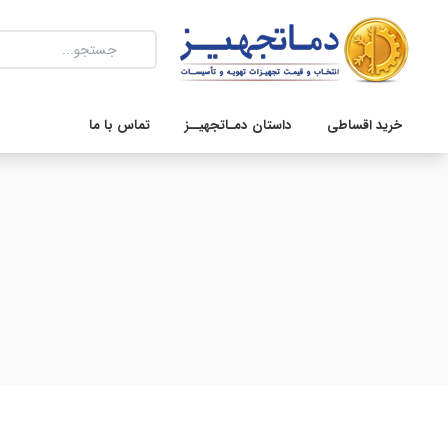
خرید اقساطی
داستان دمـاتجهیــز
تماس با ما