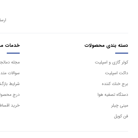
ارسا
دسته بندی محصولات
خدمات مش
كولر گازی و اسپليت
مجله دماتجه
داكت اسپليت
سوالات متدا
برج خنك كننده
شرایط بازگش
دستگاه تصفيه هوا
درج محصولا
مینی چیلر
خرید اقساط
فن کویل