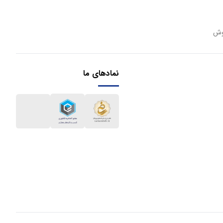
وش
نمادهای ما