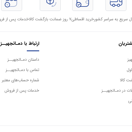
ل سریع به سراسر کشور
خرید اقساطی
۷ روز ضمانت بازگشت کالا
خدمات پس از فر
تریان
ارتباط با دمـاتجهیــز
یز
داستان دمـاتجهیــز
ول
تماس با دمـاتجهیــز
ت کالا
شماره حساب‌های معتبر
ت در دمـاتجهیــز
خدمات پس از فروش
ی