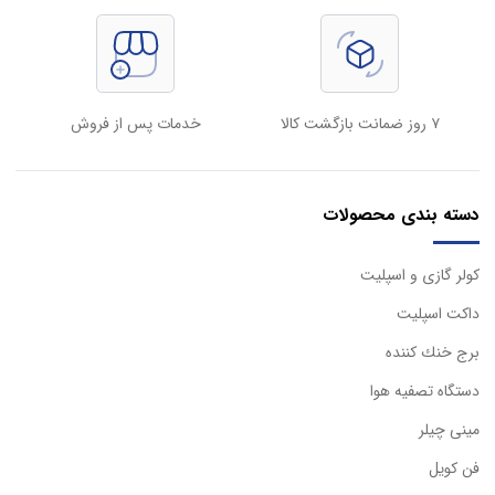
۷ روز ضمانت بازگشت کالا
خدمات پس از فروش
دسته بندی محصولات
كولر گازی و اسپليت
داكت اسپليت
برج خنك كننده
دستگاه تصفيه هوا
مینی چیلر
فن کویل