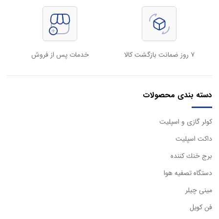
۷ روز ضمانت بازگشت کالا
خدمات پس از فروش
دسته بندی محصولات
كولر گازی و اسپليت
داكت اسپليت
برج خنك كننده
دستگاه تصفيه هوا
مینی چیلر
فن کویل