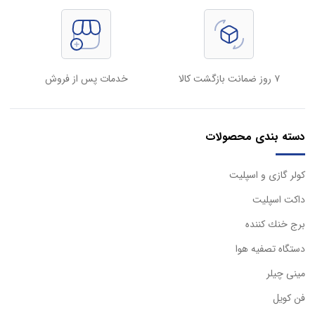
۷ روز ضمانت بازگشت کالا
خدمات پس از فروش
دسته بندی محصولات
كولر گازی و اسپليت
داكت اسپليت
برج خنك كننده
دستگاه تصفيه هوا
مینی چیلر
فن کویل