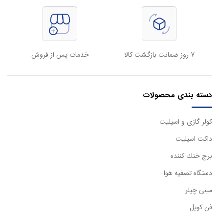
۷ روز ضمانت بازگشت کالا
خدمات پس از فروش
دسته بندی محصولات
كولر گازی و اسپليت
داكت اسپليت
برج خنك كننده
دستگاه تصفيه هوا
مینی چیلر
فن کویل