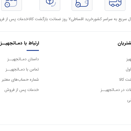
ل سریع به سراسر کشور
خرید اقساطی
۷ روز ضمانت بازگشت کالا
خدمات پس از فر
تریان
ارتباط با دمـاتجهیــز
یز
داستان دمـاتجهیــز
ول
تماس با دمـاتجهیــز
ت کالا
شماره حساب‌های معتبر
ت در دمـاتجهیــز
خدمات پس از فروش
ی