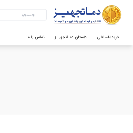
خرید اقساطی
داستان دمـاتجهیــز
تماس با ما