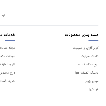
ارسا
دسته بندی محصولات
خدمات مش
كولر گازی و اسپليت
مجله دماتجه
داكت اسپليت
سوالات متدا
برج خنك كننده
شرایط بازگش
دستگاه تصفيه هوا
درج محصولا
مینی چیلر
خرید اقساط
فن کویل