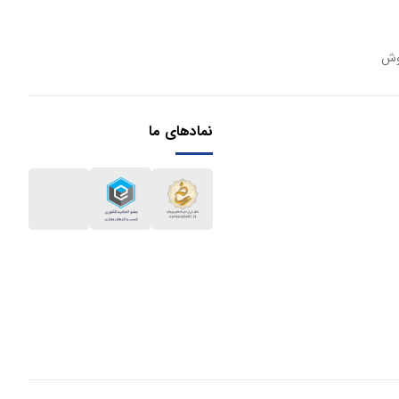
وش
نمادهای ما