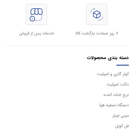
۷ روز ضمانت بازگشت کالا
خدمات پس از فروش
دسته بندی محصولات
كولر گازی و اسپليت
داكت اسپليت
برج خنك كننده
دستگاه تصفيه هوا
مینی چیلر
فن کویل