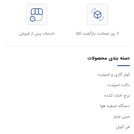
۷ روز ضمانت بازگشت کالا
خدمات پس از فروش
دسته بندی محصولات
كولر گازی و اسپليت
داكت اسپليت
برج خنك كننده
دستگاه تصفيه هوا
مینی چیلر
فن کویل