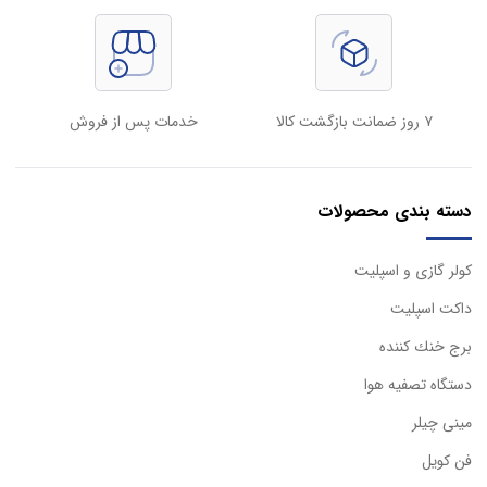
۷ روز ضمانت بازگشت کالا
خدمات پس از فروش
دسته بندی محصولات
كولر گازی و اسپليت
داكت اسپليت
برج خنك كننده
دستگاه تصفيه هوا
مینی چیلر
فن کویل