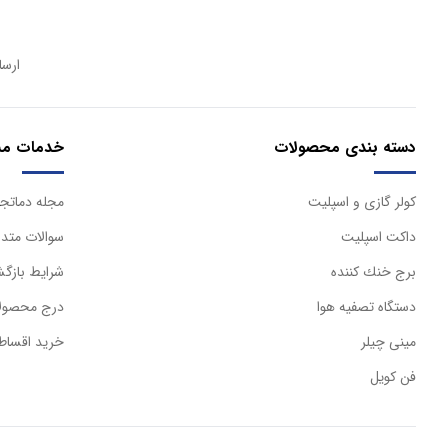
ارسا
دسته بندی محصولات
خدمات مش
كولر گازی و اسپليت
مجله دماتجه
داكت اسپليت
سوالات متدا
برج خنك كننده
شرایط بازگش
دستگاه تصفيه هوا
درج محصولا
مینی چیلر
خرید اقساط
فن کویل