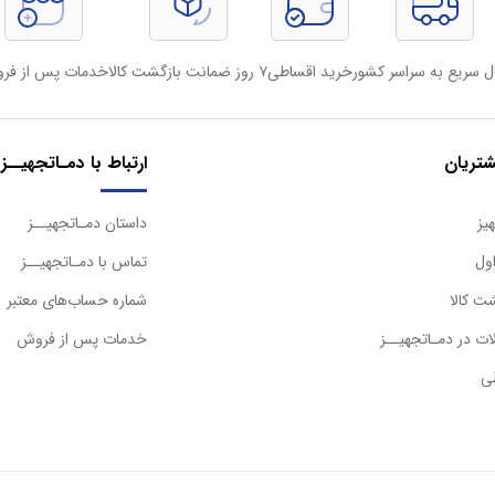
ل سریع به سراسر کشور
خرید اقساطی
۷ روز ضمانت بازگشت کالا
خدمات پس از فر
تریان
ارتباط با دمـاتجهیــز
یز
داستان دمـاتجهیــز
ول
تماس با دمـاتجهیــز
ت کالا
شماره حساب‌های معتبر
ت در دمـاتجهیــز
خدمات پس از فروش
ی