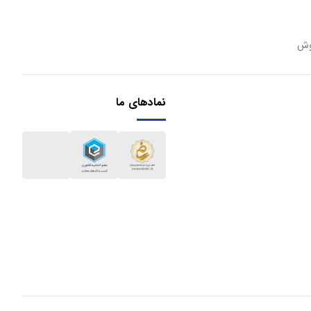
وش
نمادهای ما