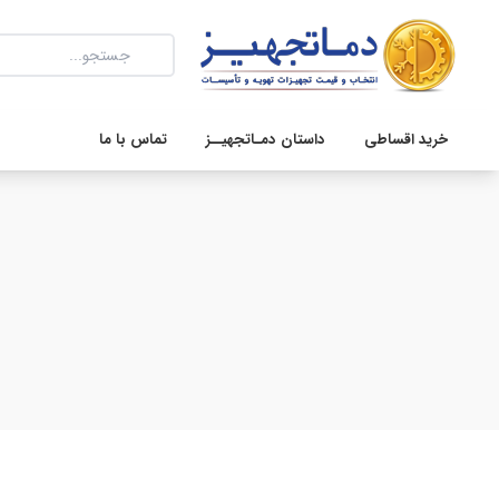
خرید اقساطی
داستان دمـاتجهیــز
تماس با ما