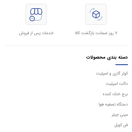
۷ روز ضمانت بازگشت کالا
خدمات پس از فروش
دسته بندی محصولات
كولر گازی و اسپليت
داكت اسپليت
برج خنك كننده
دستگاه تصفيه هوا
مینی چیلر
فن کویل