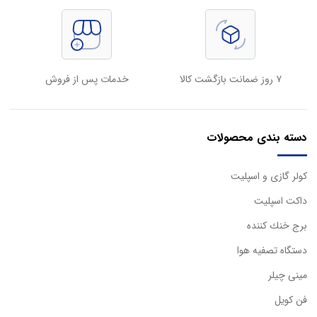
۷ روز ضمانت بازگشت کالا
خدمات پس از فروش
دسته بندی محصولات
كولر گازی و اسپليت
داكت اسپليت
برج خنك كننده
دستگاه تصفيه هوا
مینی چیلر
فن کویل