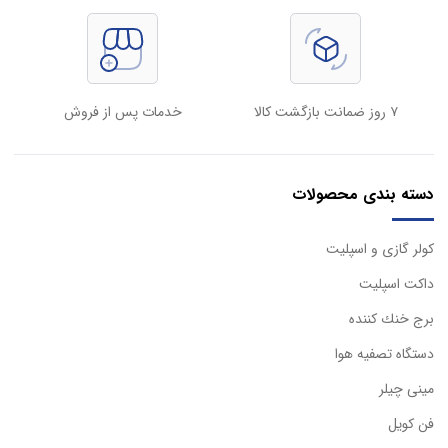
۷ روز ضمانت بازگشت کالا
خدمات پس از فروش
دسته بندی محصولات
كولر گازی و اسپليت
داكت اسپليت
برج خنك كننده
دستگاه تصفيه هوا
مینی چیلر
فن کویل