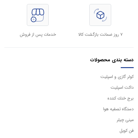
۷ روز ضمانت بازگشت کالا
خدمات پس از فروش
دسته بندی محصولات
كولر گازی و اسپليت
داكت اسپليت
برج خنك كننده
دستگاه تصفيه هوا
مینی چیلر
فن کویل