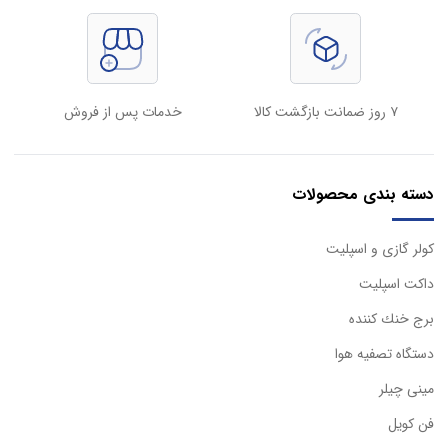
۷ روز ضمانت بازگشت کالا
خدمات پس از فروش
دسته بندی محصولات
كولر گازی و اسپليت
داكت اسپليت
برج خنك كننده
دستگاه تصفيه هوا
مینی چیلر
فن کویل