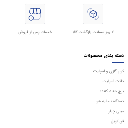
۷ روز ضمانت بازگشت کالا
خدمات پس از فروش
دسته بندی محصولات
كولر گازی و اسپليت
داكت اسپليت
برج خنك كننده
دستگاه تصفيه هوا
مینی چیلر
فن کویل