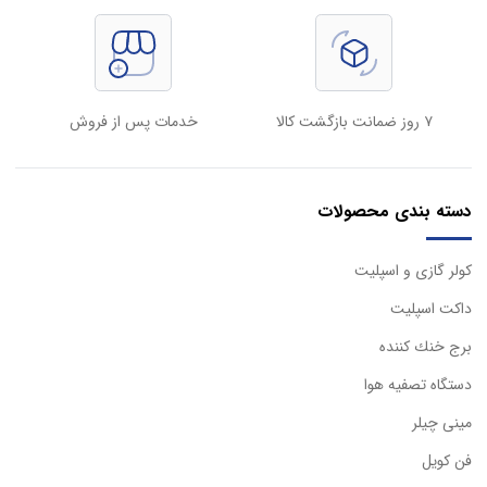
۷ روز ضمانت بازگشت کالا
خدمات پس از فروش
دسته بندی محصولات
كولر گازی و اسپليت
داكت اسپليت
برج خنك كننده
دستگاه تصفيه هوا
مینی چیلر
فن کویل