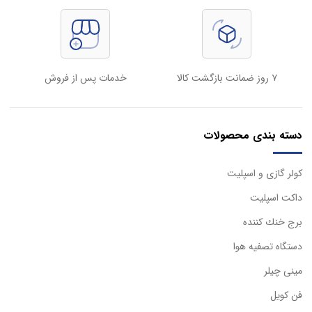
۷ روز ضمانت بازگشت کالا
خدمات پس از فروش
دسته بندی محصولات
كولر گازی و اسپليت
داكت اسپليت
برج خنك كننده
دستگاه تصفيه هوا
مینی چیلر
فن کویل