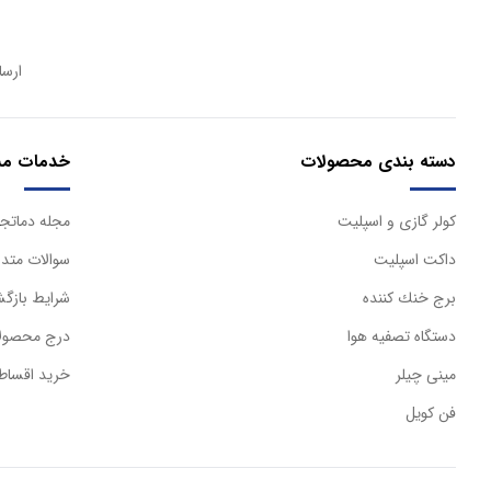
ارسا
دسته بندی محصولات
خدمات مش
كولر گازی و اسپليت
مجله دماتجه
داكت اسپليت
سوالات متدا
برج خنك كننده
شرایط بازگش
دستگاه تصفيه هوا
درج محصولا
مینی چیلر
خرید اقساط
فن کویل