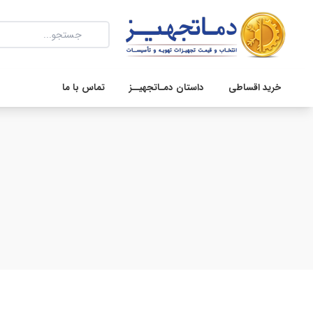
خرید اقساطی
داستان دمـاتجهیــز
تماس با ما