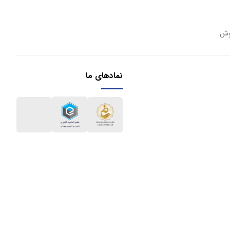
وش
نمادهای ما