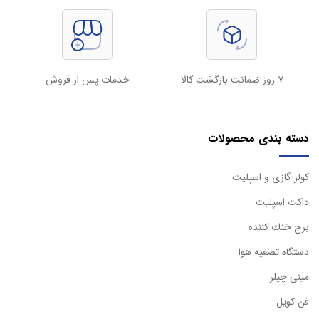
۷ روز ضمانت بازگشت کالا
خدمات پس از فروش
دسته بندی محصولات
كولر گازی و اسپليت
داكت اسپليت
برج خنك كننده
دستگاه تصفيه هوا
مینی چیلر
فن کویل