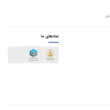
وش
نمادهای ما