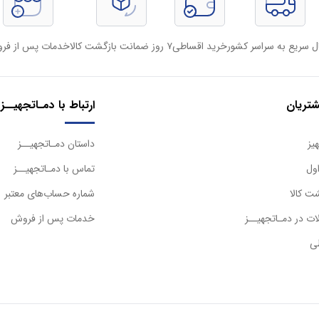
ل سریع به سراسر کشور
خرید اقساطی
۷ روز ضمانت بازگشت کالا
خدمات پس از فر
تریان
ارتباط با دمـاتجهیــز
یز
داستان دمـاتجهیــز
ول
تماس با دمـاتجهیــز
ت کالا
شماره حساب‌های معتبر
ت در دمـاتجهیــز
خدمات پس از فروش
ی