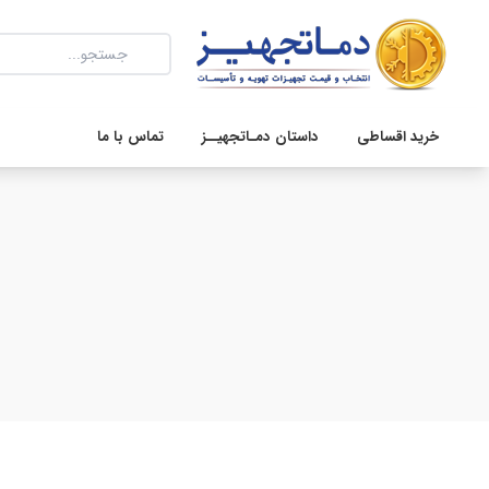
خرید اقساطی
داستان دمـاتجهیــز
تماس با ما