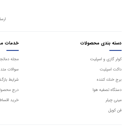
ارسا
دسته بندی محصولات
خدمات مش
كولر گازی و اسپليت
مجله دماتجه
داكت اسپليت
سوالات متدا
برج خنك كننده
شرایط بازگش
دستگاه تصفيه هوا
درج محصولا
مینی چیلر
خرید اقساط
فن کویل