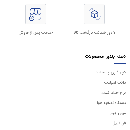
۷ روز ضمانت بازگشت کالا
خدمات پس از فروش
دسته بندی محصولات
كولر گازی و اسپليت
داكت اسپليت
برج خنك كننده
دستگاه تصفيه هوا
مینی چیلر
فن کویل