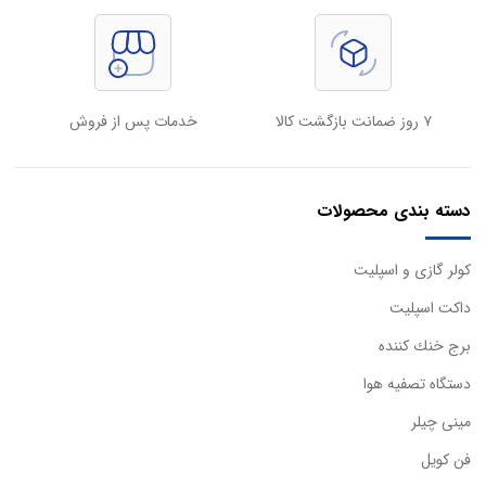
۷ روز ضمانت بازگشت کالا
خدمات پس از فروش
دسته بندی محصولات
كولر گازی و اسپليت
داكت اسپليت
برج خنك كننده
دستگاه تصفيه هوا
مینی چیلر
فن کویل