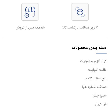
۷ روز ضمانت بازگشت کالا
خدمات پس از فروش
دسته بندی محصولات
كولر گازی و اسپليت
داكت اسپليت
برج خنك كننده
دستگاه تصفيه هوا
مینی چیلر
فن کویل