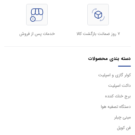
۷ روز ضمانت بازگشت کالا
خدمات پس از فروش
دسته بندی محصولات
كولر گازی و اسپليت
داكت اسپليت
برج خنك كننده
دستگاه تصفيه هوا
مینی چیلر
فن کویل