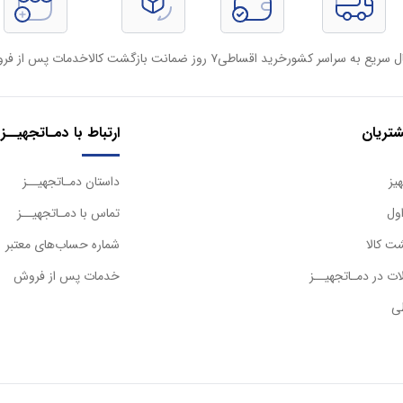
ل سریع به سراسر کشور
خرید اقساطی
۷ روز ضمانت بازگشت کالا
خدمات پس از فر
تریان
ارتباط با دمـاتجهیــز
یز
داستان دمـاتجهیــز
ول
تماس با دمـاتجهیــز
ت کالا
شماره حساب‌های معتبر
ت در دمـاتجهیــز
خدمات پس از فروش
ی