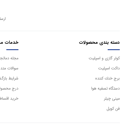
ارسا
دسته بندی محصولات
خدمات مش
كولر گازی و اسپليت
مجله دماتجه
داكت اسپليت
سوالات متدا
برج خنك كننده
شرایط بازگش
دستگاه تصفيه هوا
درج محصولا
مینی چیلر
خرید اقساط
فن کویل