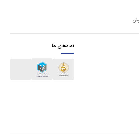
وش
نمادهای ما