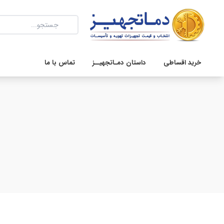
خرید اقساطی
داستان دمـاتجهیــز
تماس با ما