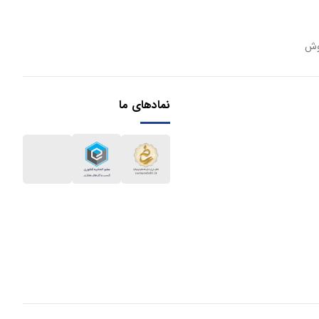
وش
نمادهای ما