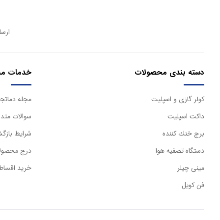
ارسا
دسته بندی محصولات
خدمات مش
كولر گازی و اسپليت
مجله دماتجه
داكت اسپليت
سوالات متدا
برج خنك كننده
شرایط بازگش
دستگاه تصفيه هوا
درج محصولا
مینی چیلر
خرید اقساط
فن کویل