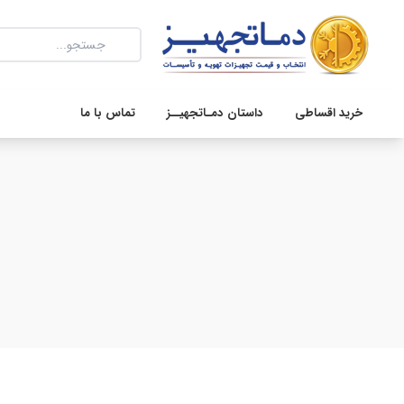
خرید اقساطی
داستان دمـاتجهیــز
تماس با ما