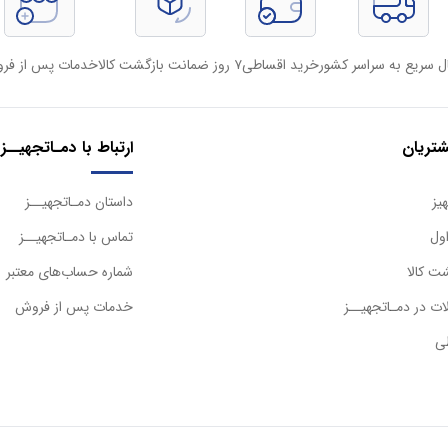
ل سریع به سراسر کشور
خرید اقساطی
۷ روز ضمانت بازگشت کالا
خدمات پس از فر
تریان
ارتباط با دمـاتجهیــز
یز
داستان دمـاتجهیــز
ول
تماس با دمـاتجهیــز
ت کالا
شماره حساب‌های معتبر
ت در دمـاتجهیــز
خدمات پس از فروش
ی