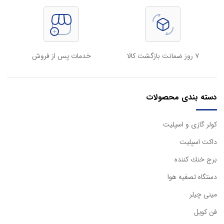
۷ روز ضمانت بازگشت کالا
خدمات پس از فروش
دسته بندی محصولات
كولر گازی و اسپليت
داكت اسپليت
برج خنك كننده
دستگاه تصفيه هوا
مینی چیلر
فن کویل