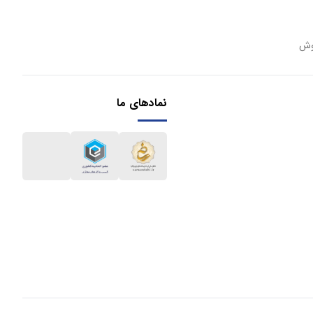
وش
نمادهای ما