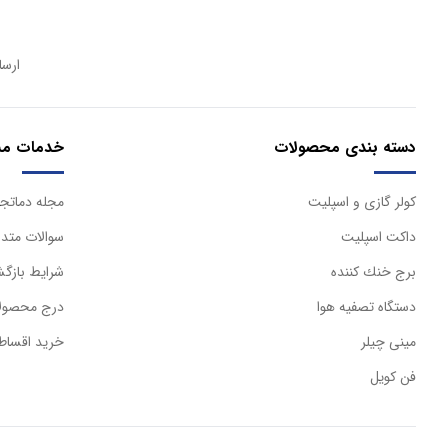
ارسا
دسته بندی محصولات
خدمات مش
كولر گازی و اسپليت
مجله دماتجه
داكت اسپليت
سوالات متدا
برج خنك كننده
شرایط بازگش
دستگاه تصفيه هوا
درج محصولا
مینی چیلر
خرید اقساط
فن کویل