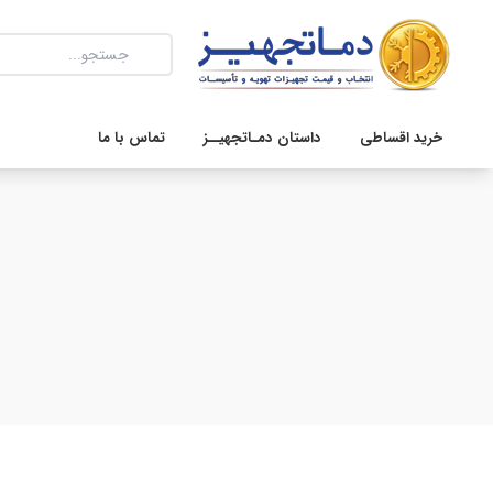
خرید اقساطی
داستان دمـاتجهیــز
تماس با ما