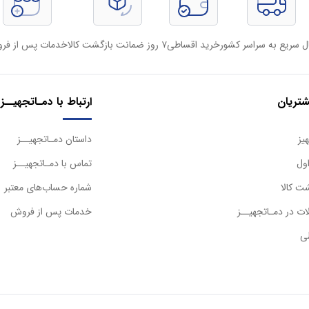
ل سریع به سراسر کشور
خرید اقساطی
۷ روز ضمانت بازگشت کالا
خدمات پس از فر
تریان
ارتباط با دمـاتجهیــز
یز
داستان دمـاتجهیــز
ول
تماس با دمـاتجهیــز
ت کالا
شماره حساب‌های معتبر
ت در دمـاتجهیــز
خدمات پس از فروش
ی