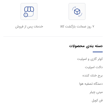
۷ روز ضمانت بازگشت کالا
خدمات پس از فروش
دسته بندی محصولات
كولر گازی و اسپليت
داكت اسپليت
برج خنك كننده
دستگاه تصفيه هوا
مینی چیلر
فن کویل