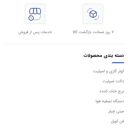
۷ روز ضمانت بازگشت کالا
خدمات پس از فروش
دسته بندی محصولات
كولر گازی و اسپليت
داكت اسپليت
برج خنك كننده
دستگاه تصفيه هوا
مینی چیلر
فن کویل