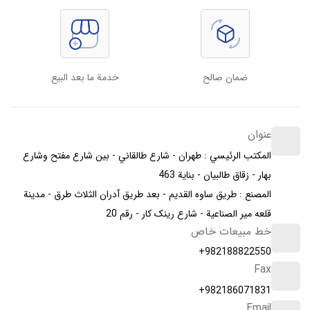
ضمان صالح
خدمة ما بعد البيع
عنوان
المكتب الرئيسي : طهران - شارع طالقاني - بين شارع مفتح وشارع
بهار - زقاق طالبیان - بناية 463
المصنع : طريق ساوه القديم - بعد طريق آدران الثلاث طرق - مدينة
قلعه مير الصناعية - شارع رینک کار - رقم 20
خط مبيعات خاص
+982188822550
Fax
+982186071831
Email