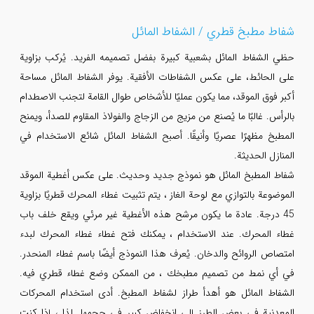
شفاط مطبخ قطري / الشفاط المائل
حظي الشفاط المائل بشعبية كبيرة بفضل تصميمه الفريد. يُركب بزاوية
على الحائط، على عكس الشفاطات الأفقية. يوفر الشفاط المائل مساحة
أكبر فوق الموقد، مما يكون عمليًا للأشخاص طوال القامة لتجنب الاصطدام
بالرأس. غالبًا ما يُصنع من مزيج من الزجاج والفولاذ المقاوم للصدأ، ويمنح
المطبخ مظهرًا عصريًا وأنيقًا. أصبح الشفاط المائل شائع الاستخدام في
المنازل الحديثة.
شفاط المطبخ المائل هو نموذج جديد وحديث. على عكس أغطية الموقد
الموضوعة بالتوازي مع لوحة الغاز ، يتم تثبيت غطاء المحرك قطريًا بزاوية
45 درجة. عادة ما يكون مرشح هذه الأغطية غير مرئي ويقع خلف باب
غطاء المحرك. عند الاستخدام ، يمكنك فتح غطاء غطاء المحرك لبدء
امتصاص الروائح والدخان. يُعرف هذا النموذج أيضًا باسم غطاء المنحدر.
في أي نمط من تصميم مطبخك ، من الممكن وضع غطاء قطري فيه.
الشفاط المائل هو أهدأ طراز لشفاط المطبخ. أدى استخدام المحركات
المعدنية في بعض الطرز إلى انخفاض كبير في حجمها. لذا ، إذا كنت