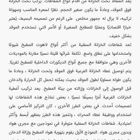
يُعد الشفاط تحت الخزانة من أقدم أنواع الشفاطات. يُركب تحت الخزانة
فوق الموقد، وعادةً ما يكون صغير الحجم. نظرًا لسعره المناسب وسهولة
تركيبه، لا يزال له جمهور مخلص. على الرغم من تصميمه البسيط، يُعتبر
خيارًا اقتصاديًا وعمليًا للمطابخ الصغيرة أو الأسر التي تستخدم الموقد
بشكل خفيف.
تعد شفاطات الخزانة السفلية من أكثر أنواع لاهوت المطبخ شيوعًا
واستخدامها على نطاق واسع. تكلفة شرائها قليلة نسبيًا مقارنة بالموديلات
الأخرى وهي متوافقة مع جميع أنواع الديكورات الداخلية للمطبخ تقريبًا.
يتم توصيل غطاء الخزانة الفرعية فوق الموقد وتحت الخزانة ، وعادة ما
يكون طوله مساويًا لطول الموقد بحيث يمكنه تحمل كل الحرارة والدخان
قبل الوصول إلى الخزانات وإزالته من بيئة المطبخ. يعد تركيب أغطية
الخزانات الفرعية أمرًا بسيطًا نسبيًا ؛ بعض نماذج هذه الشفاطات لها
تصميمات أحدث. في بعض الطرز الأخرى ، كان التركيز الأساسي على
استخدام ووظيفة غطاء المحرك ، وتتميز هذه الطرز بمظهر أبسط وأكثر
اعتيادية. شفاطات الخزانة السفلية متوفرة في نموذجين مع مجرى هواء
وبدون مجرى هواء. النموذج الأول يقوم بتهوية هواء المطبخ وإزالة الدخان