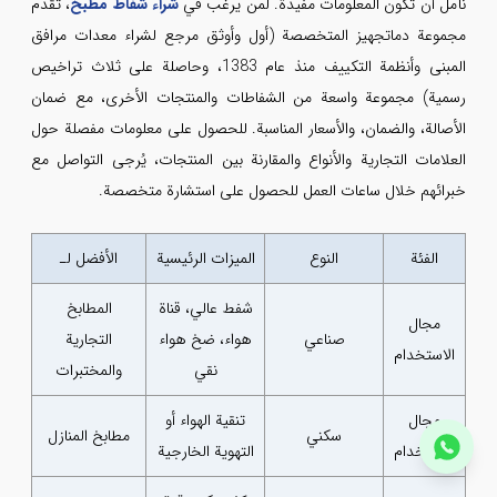
نأمل أن تكون المعلومات مفيدة. لمن يرغب في
شراء شفاط مطبخ
، تقدم
مجموعة دماتجهیز المتخصصة (أول وأوثق مرجع لشراء معدات مرافق
المبنى وأنظمة التكييف منذ عام 1383، وحاصلة على ثلاث تراخيص
رسمية) مجموعة واسعة من الشفاطات والمنتجات الأخرى، مع ضمان
الأصالة، والضمان، والأسعار المناسبة. للحصول على معلومات مفصلة حول
العلامات التجارية والأنواع والمقارنة بين المنتجات، يُرجى التواصل مع
خبرائهم خلال ساعات العمل للحصول على استشارة متخصصة.
الفئة
النوع
الميزات الرئيسية
الأفضل لـ
شفط عالي، قناة
المطابخ
مجال
صناعي
هواء، ضخ هواء
التجارية
الاستخدام
نقي
والمختبرات
مجال
تنقية الهواء أو
سكني
مطابخ المنازل
الاستخدام
التهوية الخارجية