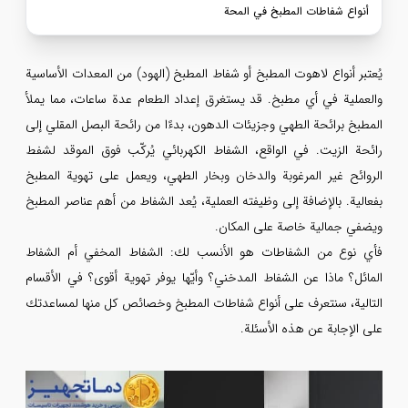
أنواع شفاطات المطبخ في المحة
يُعتبر أنواع لاهوت المطبخ أو شفاط المطبخ (الهود) من المعدات الأساسية
والعملية في أي مطبخ. قد يستغرق إعداد الطعام عدة ساعات، مما يملأ
المطبخ برائحة الطهي وجزيئات الدهون، بدءًا من رائحة البصل المقلي إلى
رائحة الزيت. في الواقع، الشفاط الكهربائي يُركّب فوق الموقد لشفط
الروائح غير المرغوبة والدخان وبخار الطهي، ويعمل على تهوية المطبخ
بفعالية. بالإضافة إلى وظيفته العملية، يُعد الشفاط من أهم عناصر المطبخ
ويضفي جمالية خاصة على المكان.
فأي نوع من الشفاطات هو الأنسب لك: الشفاط المخفي أم الشفاط
المائل؟ ماذا عن الشفاط المدخني؟ وأيّها يوفر تهوية أقوى؟ في الأقسام
التالية، سنتعرف على أنواع شفاطات المطبخ وخصائص كل منها لمساعدتك
على الإجابة عن هذه الأسئلة.