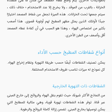
بالموديلات الأخرى. يتم وضع غطاء المصعد في مكان ما على منضدة
الخزانة ، بالقرب من الموقد ، ولا يخرج إلا عند الاستخدام ؛ خلاف ذلك ،
سيتم جمعها تحت الخزانات. هذه الميزة تجعل من شفاط المصعد اختيارًا
جيدًا لأولئك الذين يمثل مظهر المطبخ لهم أولوية قصوى. هذا أصعب
بكثير من امتصاص الهواء ، وهذا هو السبب في أن كفاءة غطاء المصعد
أقل وأضعف من الطرز الأخرى.
أنواع شفاطات المطبخ حسب الأداء
يمكن تصنيف الشفاطات أيضًا حسب طريقة التهوية ونظام إخراج الهواء.
كل نموذج له ميزات تناسب ظروف الاستخدام المختلفة.
الشفاطات ذات التهوية الخارجية
من النماذج الأكثر شيوعًا، حيث تقوم بنقل الهواء والروائح إلى خارج المبنى
عبر قناة. توفر هذه الشفاطات تهوية قوية، وهي مثالية للمطابخ التي
يمكن توصيلها بخارج المبنى. تضمن إزالة كاملة للروائح والرطوبة.