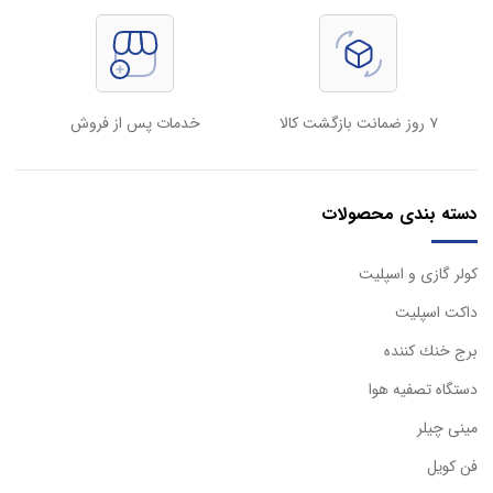
۷ روز ضمانت بازگشت کالا
خدمات پس از فروش
دسته بندی محصولات
كولر گازی و اسپليت
داكت اسپليت
برج خنك كننده
دستگاه تصفيه هوا
مینی چیلر
فن کویل